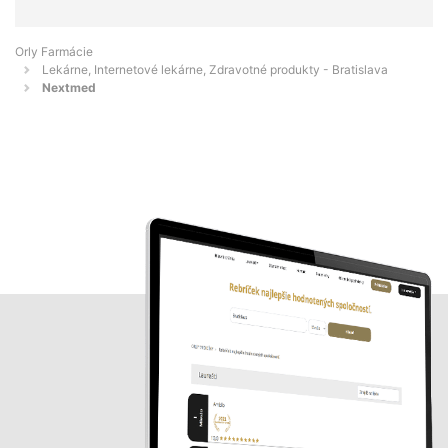
Orly Farmácie
Lekárne, Internetové lekárne, Zdravotné produkty - Bratislava
Nextmed