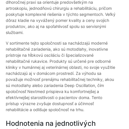
dlhoročnej praxi sa orientuje predovšetkým na
artroskopiu, jednodňovú chirurgiu a rehabilitáciu, pričom
poskytuje komplexné riešenia v týchto segmentoch. Veľký
dôraz kladie na vyvážený pomer kvality a ceny svojich
produktov, ako aj na spoľahlivosť spolu so servisnými
službami.
V sortimente tejto spoločnosti sa nachádzajú moderné
rehabilitačné zariadenia, ako sú motodlahy, inovatívne
prístroje na hĺbkovú osciláciu či špecializované
rehabilitačné rukavice. Produkty sú určené pre odborné
kliniky v humánnej aj veterinárnej oblasti, no svoje využitie
nachádzajú aj v domácom prostredí. Za výhodu sa
považuje možnosť prenájmu rehabilitačnej techniky, akou
sú motodlahy alebo zariadenia Deep Oscillation, čím
spoločnosť Nextmed prispieva ku komfortnejšej a
efektívnejšej starostlivosti o pacientov doma. Tento
prístup výrazne zvyšuje dostupnosť a účinnosť
rehabilitácie a odlišuje spoločnosť na trhu.
Hodnotenia na jednotlivých