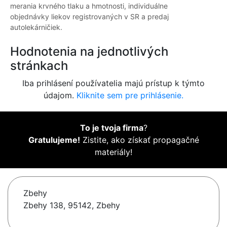
merania krvného tlaku a hmotnosti, individuálne
objednávky liekov registrovaných v SR a predaj
autolekárničiek.
Hodnotenia na jednotlivých
stránkach
Iba prihlásení používatelia majú prístup k týmto
údajom.
Kliknite sem pre prihlásenie.
To je tvoja firma
?
Gratulujeme!
Zistite, ako získať propagačné
materiály!
Zbehy
Zbehy 138, 95142, Zbehy