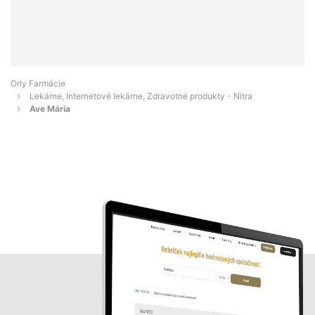
Orly Farmácie
Lekárne, Internetové lekárne, Zdravotné produkty - Nitra
Ave Mária