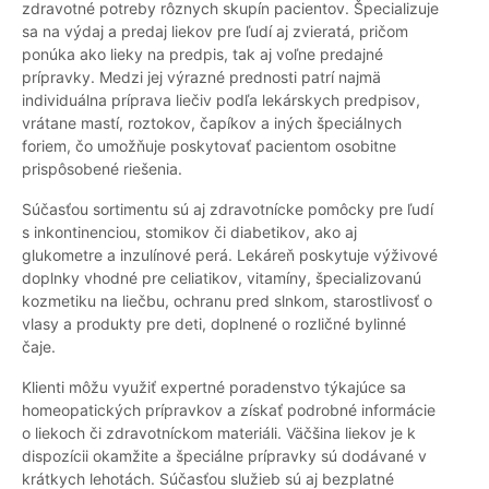
zdravotné potreby rôznych skupín pacientov. Špecializuje
sa na výdaj a predaj liekov pre ľudí aj zvieratá, pričom
ponúka ako lieky na predpis, tak aj voľne predajné
prípravky. Medzi jej výrazné prednosti patrí najmä
individuálna príprava liečiv podľa lekárskych predpisov,
vrátane mastí, roztokov, čapíkov a iných špeciálnych
foriem, čo umožňuje poskytovať pacientom osobitne
prispôsobené riešenia.
Súčasťou sortimentu sú aj zdravotnícke pomôcky pre ľudí
s inkontinenciou, stomikov či diabetikov, ako aj
glukometre a inzulínové perá. Lekáreň poskytuje výživové
doplnky vhodné pre celiatikov, vitamíny, špecializovanú
kozmetiku na liečbu, ochranu pred slnkom, starostlivosť o
vlasy a produkty pre deti, doplnené o rozličné bylinné
čaje.
Klienti môžu využiť expertné poradenstvo týkajúce sa
homeopatických prípravkov a získať podrobné informácie
o liekoch či zdravotníckom materiáli. Väčšina liekov je k
dispozícii okamžite a špeciálne prípravky sú dodávané v
krátkych lehotách. Súčasťou služieb sú aj bezplatné