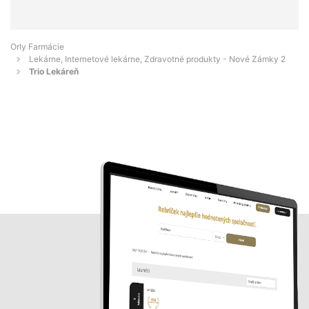
Orly Farmácie
Lekárne, Internetové lekárne, Zdravotné produkty - Nové Zámky 2
Trio Lekáreň