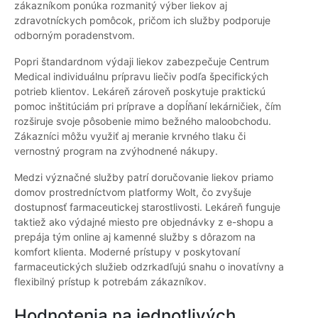
zákazníkom ponúka rozmanitý výber liekov aj
zdravotníckych pomôcok, pričom ich služby podporuje
odborným poradenstvom.
Popri štandardnom výdaji liekov zabezpečuje Centrum
Medical individuálnu prípravu liečiv podľa špecifických
potrieb klientov. Lekáreň zároveň poskytuje praktickú
pomoc inštitúciám pri príprave a dopĺňaní lekárničiek, čím
rozširuje svoje pôsobenie mimo bežného maloobchodu.
Zákazníci môžu využiť aj meranie krvného tlaku či
vernostný program na zvýhodnené nákupy.
Medzi význačné služby patrí doručovanie liekov priamo
domov prostredníctvom platformy Wolt, čo zvyšuje
dostupnosť farmaceutickej starostlivosti. Lekáreň funguje
taktiež ako výdajné miesto pre objednávky z e-shopu a
prepája tým online aj kamenné služby s dôrazom na
komfort klienta. Moderné prístupy v poskytovaní
farmaceutických služieb odzrkadľujú snahu o inovatívny a
flexibilný prístup k potrebám zákazníkov.
Hodnotenia na jednotlivých