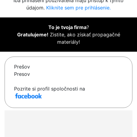
Iba prihlásení používatelia majú prístup k týmto
údajom.
Kliknite sem pre prihlásenie.
To je tvoja firma
?
Gratulujeme!
Zistite, ako získať propagačné
materiály!
Prešov
Presov
Pozrite si profil spoločnosti na