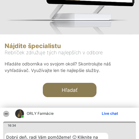
Nájdite špecialistu
Rebríček združuje tých najlepších v odbore
Hľadáte odborníka vo svojom okolí? Skontrolujte náš
vyhľadávač. Využívajte len tie najlepšie služby.
Hľadať
ORLY Farmácie
Live chat
16:34
Organizátor hodnotenia
Hodnotenie
Kontakt
Dobrý deň, radi Vám pomôžeme! 🙂 Kliknite na