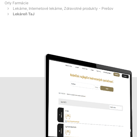
Orly Farmácie
Lekárne, Internetové lekárne, Zdravotné produkty - Prešov
Lekáreň TaJ