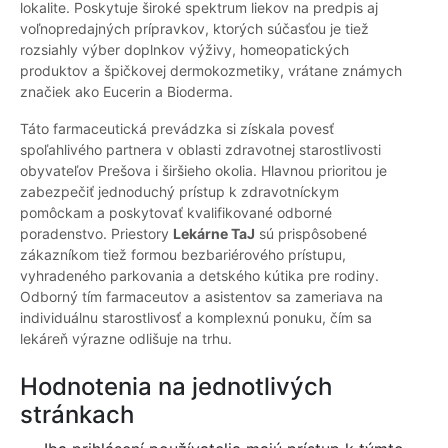
lokalite. Poskytuje široké spektrum liekov na predpis aj
voľnopredajných prípravkov, ktorých súčasťou je tiež
rozsiahly výber doplnkov výživy, homeopatických
produktov a špičkovej dermokozmetiky, vrátane známych
značiek ako Eucerin a Bioderma.
Táto farmaceutická prevádzka si získala povesť
spoľahlivého partnera v oblasti zdravotnej starostlivosti
obyvateľov Prešova i širšieho okolia. Hlavnou prioritou je
zabezpečiť jednoduchý prístup k zdravotníckym
pomôckam a poskytovať kvalifikované odborné
poradenstvo. Priestory
Lekárne TaJ
sú prispôsobené
zákazníkom tiež formou bezbariérového prístupu,
vyhradeného parkovania a detského kútika pre rodiny.
Odborný tím farmaceutov a asistentov sa zameriava na
individuálnu starostlivosť a komplexnú ponuku, čím sa
lekáreň výrazne odlišuje na trhu.
Hodnotenia na jednotlivých
stránkach