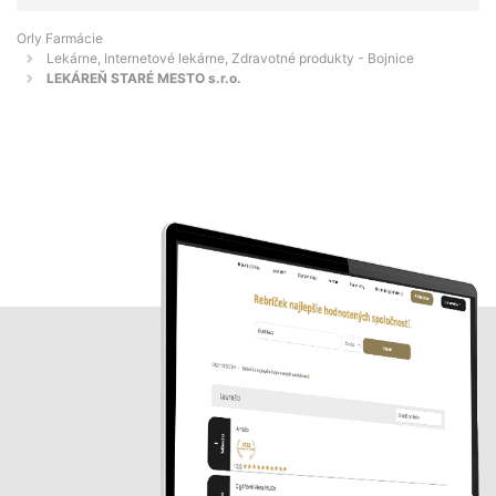
Orly Farmácie
Lekárne, Internetové lekárne, Zdravotné produkty - Bojnice
LEKÁREŇ STARÉ MESTO s.r.o.