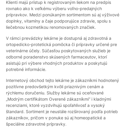
Klienti majú prístup k registrovaným liekom na predpis
rovnako ako k veľkému výberu voľno-predajných
prípravkov. Medzi ponúkaným sortimentom sú aj výživové
doplnky, vitamíny a čaje podporujúce zdravie, spolu s
liečebnou kozmetikou renomovaných značiek.
V rámci prevádzky lekárne je dostupná aj zdravotná a
ortopedicko-protetická pomôcka či prípravky určené pre
veterinárne účely. Súčasťou poskytovaných služieb je
odborné poradenstvo skúsených farmaceutov, ktorí
asistujú pri výbere vhodných produktov a poskytujú
potrebné informácie.
Internetový obchod tejto lekárne je zákazníkmi hodnotený
pozitívne predovšetkým kvôli priaznivým cenám a
rýchlemu doručeniu. Služby lekárne sú oceňované
„Modrým certifikátom Overené zákazníkmi“ i kladnými
recenziami, ktoré vyzdvihujú spoľahlivosť a vysoký
štandard. Sortiment je neustále rozširovaný podľa potrieb
zákazníkov, pričom v ponuke sú aj homeopatické a
špeciálne zdravotné prípravky.