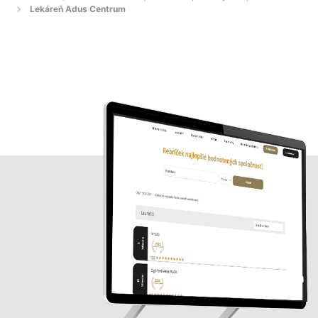
Lekáreň Adus Centrum