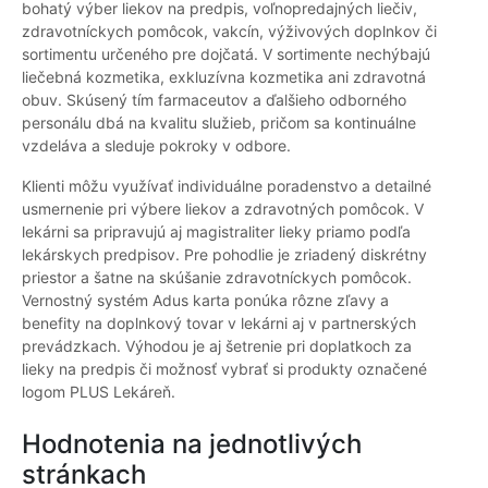
bohatý výber liekov na predpis, voľnopredajných liečiv,
zdravotníckych pomôcok, vakcín, výživových doplnkov či
sortimentu určeného pre dojčatá. V sortimente nechýbajú
liečebná kozmetika, exkluzívna kozmetika ani zdravotná
obuv. Skúsený tím farmaceutov a ďalšieho odborného
personálu dbá na kvalitu služieb, pričom sa kontinuálne
vzdeláva a sleduje pokroky v odbore.
Klienti môžu využívať individuálne poradenstvo a detailné
usmernenie pri výbere liekov a zdravotných pomôcok. V
lekárni sa pripravujú aj magistraliter lieky priamo podľa
lekárskych predpisov. Pre pohodlie je zriadený diskrétny
priestor a šatne na skúšanie zdravotníckych pomôcok.
Vernostný systém Adus karta ponúka rôzne zľavy a
benefity na doplnkový tovar v lekárni aj v partnerských
prevádzkach. Výhodou je aj šetrenie pri doplatkoch za
lieky na predpis či možnosť vybrať si produkty označené
logom PLUS Lekáreň.
Hodnotenia na jednotlivých
stránkach