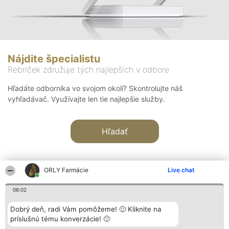
Nájdite špecialistu
Rebríček združuje tých najlepších v odbore
Hľadáte odborníka vo svojom okolí? Skontrolujte náš
vyhľadávač. Využívajte len tie najlepšie služby.
Hľadať
ORLY Farmácie
Live chat
06:02
Organizátor hodnotenia
Hodnotenie
Kontakt
Dobrý deň, radi Vám pomôžeme! 🙂 Kliknite na
Bright Side Solutions sp. z o.
Laureáti
Kontakt
príslušnú tému konverzácie! 🙂
o. sp. k.
Lista