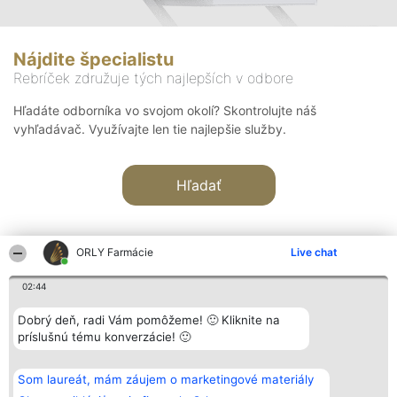
Nájdite špecialistu
Rebríček združuje tých najlepších v odbore
Hľadáte odborníka vo svojom okolí? Skontrolujte náš
vyhľadávač. Využívajte len tie najlepšie služby.
Hľadať
ORLY Farmácie
Live chat
02:44
Organizátor hodnotenia
Hodnotenie
Kontakt
Dobrý deň, radi Vám pomôžeme! 🙂 Kliknite na
Bright Side Solutions sp. z o.
Laureáti
Kontakt
príslušnú tému konverzácie! 🙂
o. sp. k.
Lista
ul. Ruska 22
wszystkich
Wrocław 50-079
Laureatów
Som laureát, mám záujem o marketingové materiály
KRS 0000749100 | Regon
Podmienky
381313360 | NIP 8943132676
Obchodné