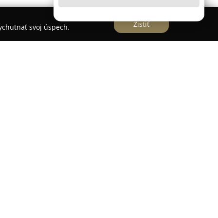
Zistiť
vychutnať svoj úspech.
 situovaná na Nemocničnej 1 vo Veľkom Krtíši a
ámci siete Apotheke Slovakia, zahŕňajúcej viac
nskom. Táto lekáreň poskytuje široký výber liekov
 doplnený bohatou ponukou výživových doplnkov
vitality. Klientom je ponúkané odborné a
 najmä na voľnopredajný sortiment, čo
 rozhodnutia týkajúce sa vlastného zdravia.
ahŕňa aj dermokozmetiku od známych výrobcov,
osti starostlivosti o pokožku a telo. Lekáreň sa