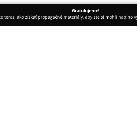
Gratulujeme!
ite teraz, ako získať propagačné materiály, aby ste si mohli naplno 
avotné produkty - Veľký Krtíš
Lekáreň Apotheke - Panacea
O spoločnosti:
Lekáreň Apotheke Panacea
je
patrí medzi verejné lekárne v r
než 60 prevádzok naprieč Slove
na predpis i voľnopredajných,
určených na podporu zdravia a 
detailné poradenstvo zamerané
umožňuje prijímať informované
Sortiment Apotheke Panacea z
čím zabezpečuje komplexné možn