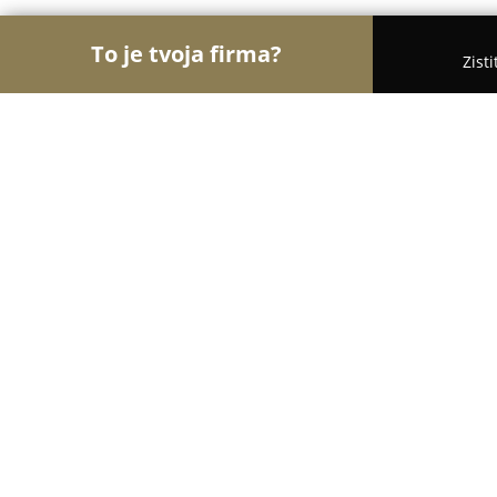
To je tvoja firma?
Zist
Orly Farmácie
Lekárne, Internetové lekárne, Zdr
Lekáreň Apotheke - Panacea
8.5
(6)
Veľký Krtíš, Nemocničná 1
Zobraziť telefónne číslo