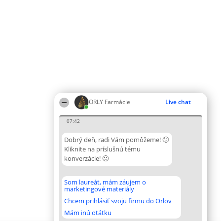
ORLY Farmácie
Live chat
07:42
Dobrý deň, radi Vám pomôžeme! 🙂
Kliknite na príslušnú tému
konverzácie! 🙂
Som laureát, mám záujem o
marketingové materiály
Chcem prihlásiť svoju firmu do Orlov
Mám inú otátku