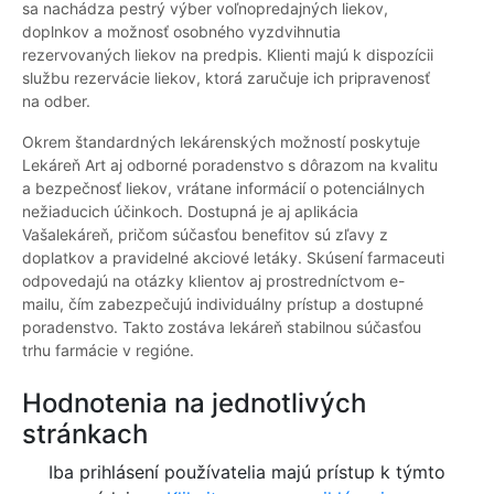
sa nachádza pestrý výber voľnopredajných liekov,
doplnkov a možnosť osobného vyzdvihnutia
rezervovaných liekov na predpis. Klienti majú k dispozícii
službu rezervácie liekov, ktorá zaručuje ich pripravenosť
na odber.
Okrem štandardných lekárenských možností poskytuje
Lekáreň Art aj odborné poradenstvo s dôrazom na kvalitu
a bezpečnosť liekov, vrátane informácií o potenciálnych
nežiaducich účinkoch. Dostupná je aj aplikácia
Vašalekáreň, pričom súčasťou benefitov sú zľavy z
doplatkov a pravidelné akciové letáky. Skúsení farmaceuti
odpovedajú na otázky klientov aj prostredníctvom e-
mailu, čím zabezpečujú individuálny prístup a dostupné
poradenstvo. Takto zostáva lekáreň stabilnou súčasťou
trhu farmácie v regióne.
Hodnotenia na jednotlivých
stránkach
Iba prihlásení používatelia majú prístup k týmto