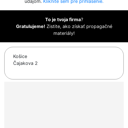
údajom.
Kliknite sem pre prihlásenie.
To je tvoja firma
?
Gratulujeme!
Zistite, ako získať propagačné
materiály!
Košice
Čajakova 2