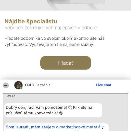
Nájdite špecialistu
Rebríček združuje tých najlepších v odbore
Hľadáte odborníka vo svojom okolí? Skontrolujte náš
vyhľadávač. Využívajte len tie najlepšie služby.
Hľadať
ORLY Farmácie
Live chat
03:20
Organizátor hodnotenia
Hodnotenie
Kontakt
Dobrý deň, radi Vám pomôžeme! 🙂 Kliknite na
Bright Side Solutions sp. z o.
Laureáti
Kontakt
príslušnú tému konverzácie! 🙂
o. sp. k.
Lista
ul. Ruska 22
wszystkich
Wrocław 50-079
Laureatów
Som laureát, mám záujem o marketingové materiály
KRS 0000749100 | Regon
Podmienky