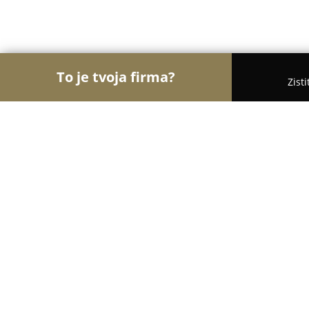
To je tvoja firma?
Zist
Orly Farmácie
Lekárne, Internetové lekárne, Zdr
Lekáreň Klokočina
8.4
(28)
Nitra, Hviezdoslavova trieda 650/1