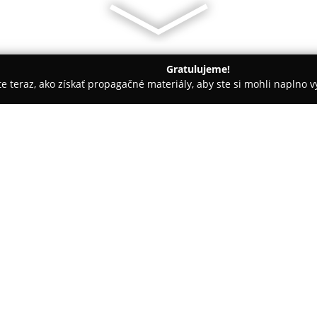
Gratulujeme!
ite teraz, ako získať propagačné materiály, aby ste si mohli naplno 
avotné produkty - Nitra
Lekáreň Klokočina
O spoločnosti:
Lekáreň Klokočina
, sídliaca v
dôležitý partner v oblasti zdravo
rozsiahla ponuka predpisových 
kvalitných výživových doplnko
kladie dôraz na odborné a em
farmaceutmi, ktorí ochotne odp