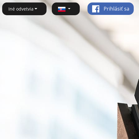
Prihlásiť sa
Iné odvetvia