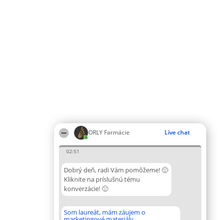
ORLY Farmácie
Live chat
02:51
Dobrý deň, radi Vám pomôžeme! 🙂
Kliknite na príslušnú tému
konverzácie! 🙂
Som laureát, mám záujem o
marketingové materiály