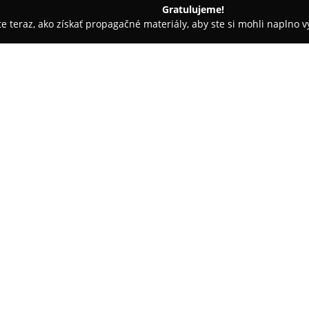
Gratulujeme!
ite teraz, ako získať propagačné materiály, aby ste si mohli naplno 
ravotné produkty - Nové Mesto n.Váhom
Lekáreň Mellisa
O spoločnosti:
Lekáreň Mellisa
nachádzajúca s
poskytovanie komplexných lekár
spokojnosť klientov. Sortiment z
špeciálnu kozmetiku, výživové d
pomôcky z katalógu PLUS Lekár
Medzi hlavné výhody patrí možn
až do výšky 50 percent. Profes
odborné poradenstvo a venuje i
Ako člen siete PLUS Lekárne p
programu a pravidelné akciov