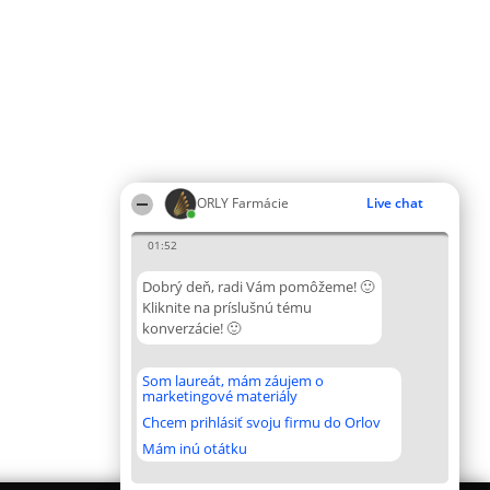
ORLY Farmácie
Live chat
01:52
Dobrý deň, radi Vám pomôžeme! 🙂
Kliknite na príslušnú tému
konverzácie! 🙂
Som laureát, mám záujem o
marketingové materiály
Chcem prihlásiť svoju firmu do Orlov
Mám inú otátku