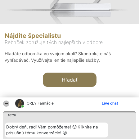
Nájdite špecialistu
Rebríček združuje tých najlepších v odbore
Hľadáte odborníka vo svojom okolí? Skontrolujte náš
vyhľadávač. Využívajte len tie najlepšie služby.
Hľadať
ORLY Farmácie
Live chat
10:26
Organizátor hodnotenia
Hodnotenie
Kontakt
Dobrý deň, radi Vám pomôžeme! 🙂 Kliknite na
Bright Side Solutions sp. z o.
Laureáti
Kontakt
príslušnú tému konverzácie! 🙂
o. sp. k.
Lista