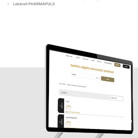
Lekáreň PHARMAPULS