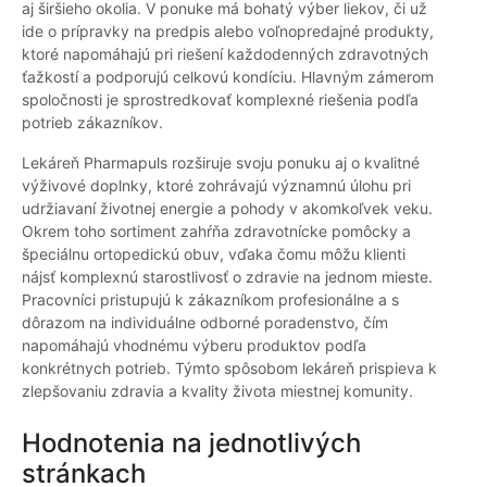
aj širšieho okolia. V ponuke má bohatý výber liekov, či už
ide o prípravky na predpis alebo voľnopredajné produkty,
ktoré napomáhajú pri riešení každodenných zdravotných
ťažkostí a podporujú celkovú kondíciu. Hlavným zámerom
spoločnosti je sprostredkovať komplexné riešenia podľa
potrieb zákazníkov.
Lekáreň Pharmapuls rozširuje svoju ponuku aj o kvalitné
výživové doplnky, ktoré zohrávajú významnú úlohu pri
udržiavaní životnej energie a pohody v akomkoľvek veku.
Okrem toho sortiment zahŕňa zdravotnícke pomôcky a
špeciálnu ortopedickú obuv, vďaka čomu môžu klienti
nájsť komplexnú starostlivosť o zdravie na jednom mieste.
Pracovníci pristupujú k zákazníkom profesionálne a s
dôrazom na individuálne odborné poradenstvo, čím
napomáhajú vhodnému výberu produktov podľa
konkrétnych potrieb. Týmto spôsobom lekáreň prispieva k
zlepšovaniu zdravia a kvality života miestnej komunity.
Hodnotenia na jednotlivých
stránkach