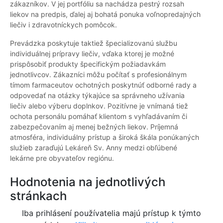
zákazníkov. V jej portfóliu sa nachádza pestrý rozsah
liekov na predpis, ďalej aj bohatá ponuka voľnopredajných
liečiv i zdravotníckych pomôcok.
Prevádzka poskytuje taktiež špecializovanú službu
individuálnej prípravy liečiv, vďaka ktorej je možné
prispôsobiť produkty špecifickým požiadavkám
jednotlivcov. Zákazníci môžu počítať s profesionálnym
tímom farmaceutov ochotných poskytnúť odborné rady a
odpovedať na otázky týkajúce sa správneho užívania
liečiv alebo výberu doplnkov. Pozitívne je vnímaná tiež
ochota personálu pomáhať klientom s vyhľadávaním či
zabezpečovaním aj menej bežných liekov. Príjemná
atmosféra, individuálny prístup a široká škála ponúkaných
služieb zaraďujú Lekáreň Sv. Anny medzi obľúbené
lekárne pre obyvateľov regiónu.
Hodnotenia na jednotlivých
stránkach
Iba prihlásení používatelia majú prístup k týmto