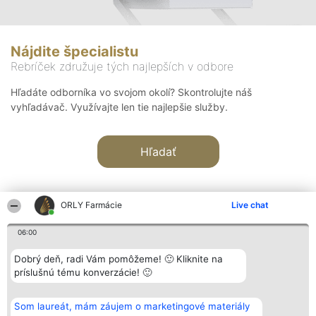
Nájdite špecialistu
Rebríček združuje tých najlepších v odbore
Hľadáte odborníka vo svojom okolí? Skontrolujte náš
vyhľadávač. Využívajte len tie najlepšie služby.
Hľadať
ORLY Farmácie
Live chat
06:00
Organizátor hodnotenia
Hodnotenie
Kontakt
Dobrý deň, radi Vám pomôžeme! 🙂 Kliknite na
Bright Side Solutions sp. z o.
Laureáti
Kontakt
príslušnú tému konverzácie! 🙂
o. sp. k.
Lista
ul. Ruska 22
wszystkich
Wrocław 50-079
Laureatów
Som laureát, mám záujem o marketingové materiály
KRS 0000749100 | Regon
Podmienky