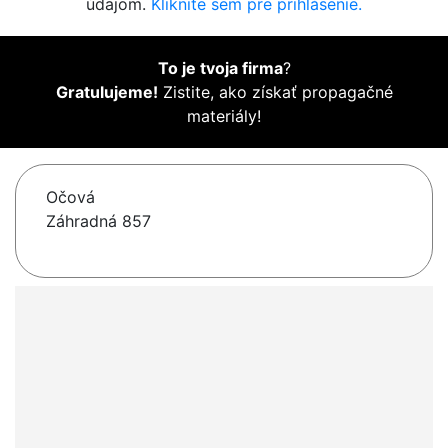
údajom.
Kliknite sem pre prihlásenie.
To je tvoja firma
?
Gratulujeme!
Zistite, ako získať propagačné
materiály!
Očová
Záhradná 857