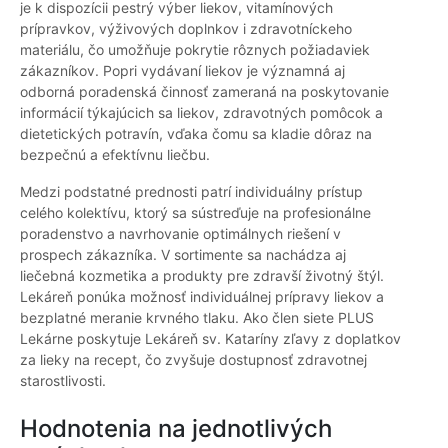
je k dispozícii pestrý výber liekov, vitamínových
prípravkov, výživových doplnkov i zdravotníckeho
materiálu, čo umožňuje pokrytie rôznych požiadaviek
zákazníkov. Popri vydávaní liekov je významná aj
odborná poradenská činnosť zameraná na poskytovanie
informácií týkajúcich sa liekov, zdravotných pomôcok a
dietetických potravín, vďaka čomu sa kladie dôraz na
bezpečnú a efektívnu liečbu.
Medzi podstatné prednosti patrí individuálny prístup
celého kolektívu, ktorý sa sústreďuje na profesionálne
poradenstvo a navrhovanie optimálnych riešení v
prospech zákazníka. V sortimente sa nachádza aj
liečebná kozmetika a produkty pre zdravší životný štýl.
Lekáreň ponúka možnosť individuálnej prípravy liekov a
bezplatné meranie krvného tlaku. Ako člen siete PLUS
Lekárne poskytuje Lekáreň sv. Kataríny zľavy z doplatkov
za lieky na recept, čo zvyšuje dostupnosť zdravotnej
starostlivosti.
Hodnotenia na jednotlivých