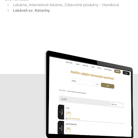
Lekárne, Internetové lekárne, Zdravotné produkty - Handlová
Lekáreň sv. Kataríny