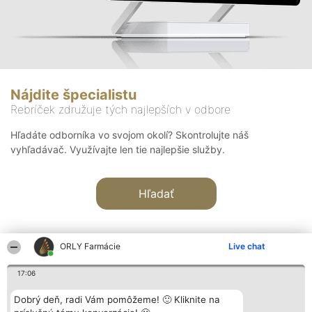
Nájdite špecialistu
Rebríček združuje tých najlepších v odbore
Hľadáte odborníka vo svojom okolí? Skontrolujte náš
vyhľadávač. Využívajte len tie najlepšie služby.
Hľadať
ORLY Farmácie
Live chat
17:06
Organizátor hodnotenia
Hodnotenie
Kontakt
Dobrý deň, radi Vám pomôžeme! 🙂 Kliknite na
Bright Side Solutions sp. z o.
Laureáti
Kontakt