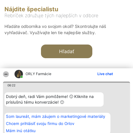
Nájdite špecialistu
Rebríček združuje tých najlepších v odbore
Hľadáte odborníka vo svojom okolí? Skontrolujte náš
vyhľadávač. Využívajte len tie najlepšie služby.
Hľadať
ORLY Farmácie
Live chat
06:22
Organizátor hodnotenia
Hodnotenie
Kontakt
Dobrý deň, radi Vám pomôžeme! 🙂 Kliknite na
Bright Side Solutions sp. z o.
Laureáti
Kontakt
príslušnú tému konverzácie! 🙂
o. sp. k.
Lista
ul. Ruska 22
wszystkich
Wrocław 50-079
Laureatów
Som laureát, mám záujem o marketingové materiály
KRS 0000749100 | Regon
Podmienky
381313360 | NIP 8943132676
Obchodné
Chcem prihlásiť svoju firmu do Orlov
+48 508 492 400
podmienky
Mám inú otátku
Zásady