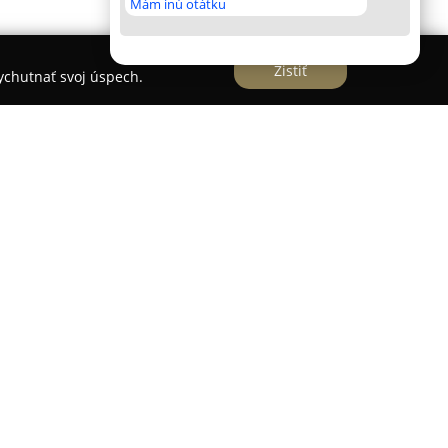
Mám inú otátku
Zistiť
vychutnať svoj úspech.
Šuranoch na ulici SNP 1 a už dlhé roky poskytuje
mácie. Zameriava sa na širokú škálu lekárenských
 na predpis, predaja rozmanitých voľnopredajných
ých doplnkov a zdravotníckych pomôcok. Kľúčovým
y prístup k zákazníkovi a poskytovanie odborného
ti z TILIA PHARM poskytujú zákazníkom
né rady týkajúce sa správneho užívania liekov a