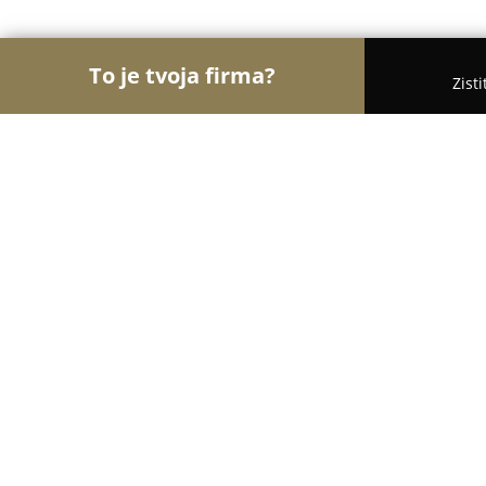
To je tvoja firma?
Zist
Orly Farmácie
Lekárne, Internetové lekárne, Zd
Lekáreň TILIA PHARM
8.3
(22)
Šurany , SNP 1
Zobraziť telefónne číslo