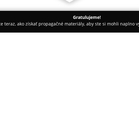
Gratulujeme!
ite teraz, ako získať propagačné materiály, aby ste si mohli naplno 
ravotné produkty - Nové Zámky
Lekáreň TILIA PHARM
O spoločnosti:
Lekáreň TILIA PHARM
sídli v 
spoľahlivé služby v oblasti far
činností vrátane výdaja liekov
prípravkov, kvalitných výživov
prvkom činnosti je individuáln
poradenstva. Skúsení farmaceu
profesionálnu asistenciu a cen
starostlivosti o zdravie.