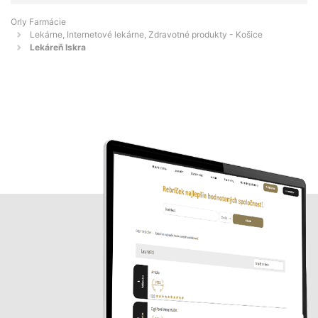
Orly Farmácie
Lekárne, Internetové lekárne, Zdravotné produkty - Košice
Lekáreň Iskra