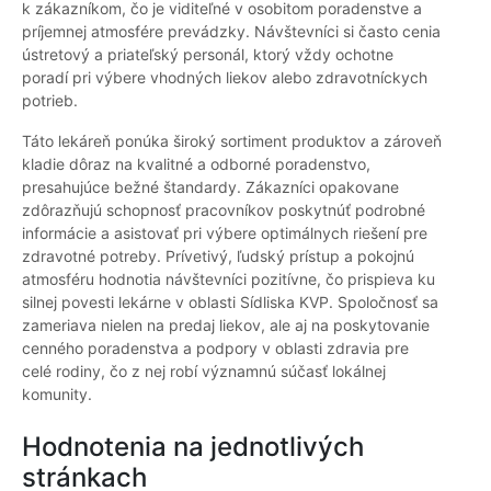
k zákazníkom, čo je viditeľné v osobitom poradenstve a
príjemnej atmosfére prevádzky. Návštevníci si často cenia
ústretový a priateľský personál, ktorý vždy ochotne
poradí pri výbere vhodných liekov alebo zdravotníckych
potrieb.
Táto lekáreň ponúka široký sortiment produktov a zároveň
kladie dôraz na kvalitné a odborné poradenstvo,
presahujúce bežné štandardy. Zákazníci opakovane
zdôrazňujú schopnosť pracovníkov poskytnúť podrobné
informácie a asistovať pri výbere optimálnych riešení pre
zdravotné potreby. Prívetivý, ľudský prístup a pokojnú
atmosféru hodnotia návštevníci pozitívne, čo prispieva ku
silnej povesti lekárne v oblasti Sídliska KVP. Spoločnosť sa
zameriava nielen na predaj liekov, ale aj na poskytovanie
cenného poradenstva a podpory v oblasti zdravia pre
celé rodiny, čo z nej robí významnú súčasť lokálnej
komunity.
Hodnotenia na jednotlivých
stránkach