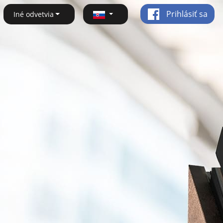
Prihlásiť sa
Iné odvetvia