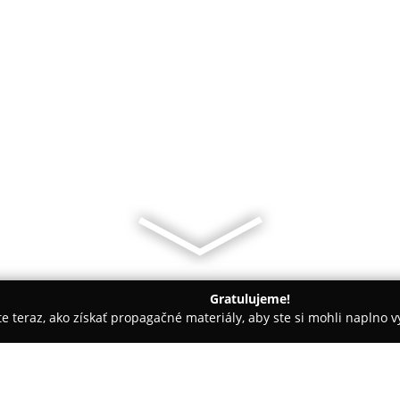
Gratulujeme!
ite teraz, ako získať propagačné materiály, aby ste si mohli naplno 
ravotné produkty - Bánovce nad Bebravou
Lekáreň SEVER Bánov