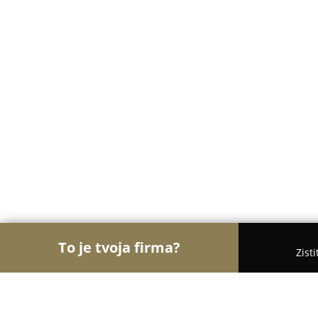
To je tvoja firma?
Zist
Orly Farmácie
Lekárne, Internetové lekárne, Zd