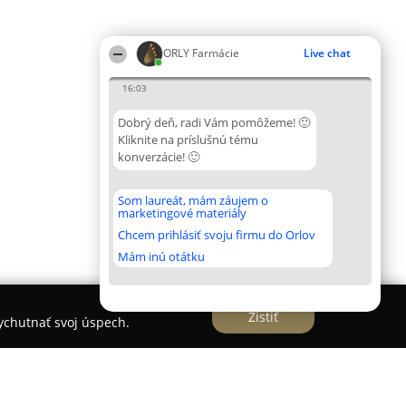
ORLY Farmácie
Live chat
16:03
Dobrý deň, radi Vám pomôžeme! 🙂
Kliknite na príslušnú tému
konverzácie! 🙂
Som laureát, mám záujem o
marketingové materiály
Chcem prihlásiť svoju firmu do Orlov
Mám inú otátku
Zistiť
vychutnať svoj úspech.
ce nad Bebravou