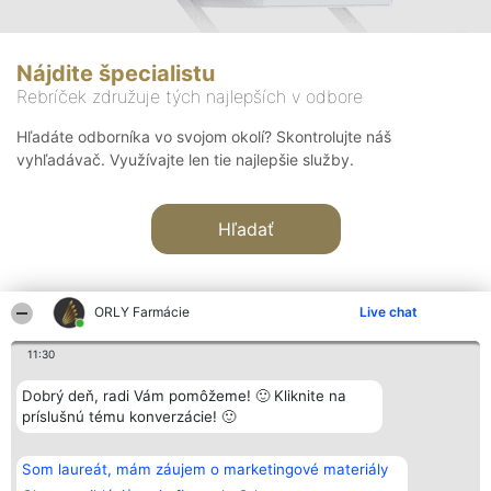
Nájdite špecialistu
Rebríček združuje tých najlepších v odbore
Hľadáte odborníka vo svojom okolí? Skontrolujte náš
vyhľadávač. Využívajte len tie najlepšie služby.
Hľadať
ORLY Farmácie
Live chat
11:30
Organizátor hodnotenia
Hodnotenie
Kontakt
Dobrý deň, radi Vám pomôžeme! 🙂 Kliknite na
Bright Side Solutions sp. z o.
Laureáti
Kontakt
príslušnú tému konverzácie! 🙂
o. sp. k.
Lista
ul. Ruska 22
wszystkich
Wrocław 50-079
Laureatów
Som laureát, mám záujem o marketingové materiály
KRS 0000749100 | Regon
Podmienky
381313360 | NIP 8943132676
Obchodné