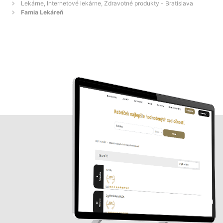
Lekárne, Internetové lekárne, Zdravotné produkty - Bratislava
Famia Lekáreň