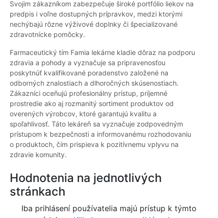
Svojim zákazníkom zabezpečuje široké portfólio liekov na
predpis i voľne dostupných prípravkov, medzi ktorými
nechýbajú rôzne výživové doplnky či špecializované
zdravotnícke pomôcky.
Farmaceutický tím Famia lekárne kladie dôraz na podporu
zdravia a pohody a vyznačuje sa pripravenosťou
poskytnúť kvalifikované poradenstvo založené na
odborných znalostiach a dlhoročných skúsenostiach.
Zákazníci oceňujú profesionálny prístup, príjemné
prostredie ako aj rozmanitý sortiment produktov od
overených výrobcov, ktoré garantujú kvalitu a
spoľahlivosť. Táto lekáreň sa vyznačuje zodpovedným
prístupom k bezpečnosti a informovanému rozhodovaniu
o produktoch, čím prispieva k pozitívnemu vplyvu na
zdravie komunity.
Hodnotenia na jednotlivých
stránkach
Iba prihlásení používatelia majú prístup k týmto