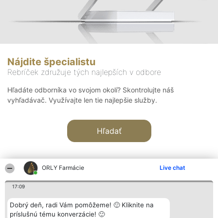
Nájdite špecialistu
Rebríček združuje tých najlepších v odbore
Hľadáte odborníka vo svojom okolí? Skontrolujte náš
vyhľadávač. Využívajte len tie najlepšie služby.
Hľadať
ORLY Farmácie
Live chat
17:09
Organizátor hodnotenia
Hodnotenie
Kontakt
Dobrý deň, radi Vám pomôžeme! 🙂 Kliknite na
Bright Side Solutions sp. z o.
Laureáti
Kontakt
príslušnú tému konverzácie! 🙂
o. sp. k.
Lista