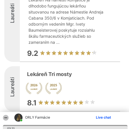
Laureáti
dlhodobo fungujúcou lekárňou
situovanou na adrese Námestie Andreja
Cabana 350/6 v Komjaticiach. Pod
odborným vedením Mgr. Ivety
Baumeisterovej poskytuje rozsiahlu
škálu farmaceutických služieb so
zameraním na ...
9.2
Lekáreň Tri mosty
Laureáti
8.1
ORLY Farmácie
Live chat
Organizátor hodnotenia
Hodnotenie
Kontakt
Bright Side Solutions sp. z o.
Laureáti
Kontakt
03:21