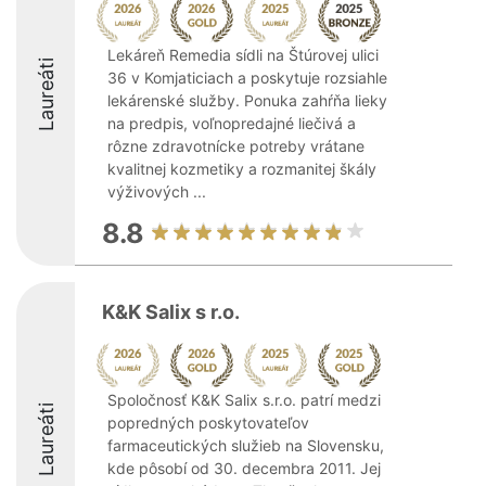
Lekáreň Remedia sídli na Štúrovej ulici
Laureáti
36 v Komjaticiach a poskytuje rozsiahle
lekárenské služby. Ponuka zahŕňa lieky
na predpis, voľnopredajné liečivá a
rôzne zdravotnícke potreby vrátane
kvalitnej kozmetiky a rozmanitej škály
výživových ...
8.8
K&K Salix s r.o.
Spoločnosť K&K Salix s.r.o. patrí medzi
Laureáti
popredných poskytovateľov
farmaceutických služieb na Slovensku,
kde pôsobí od 30. decembra 2011. Jej