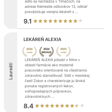
sídlo sa nachádza v Tlmačoch, na
adrese Námestie odborárov 12, odkiaľ
prevádzkuje verejnú lekáreň s ...
9.1
LEKÁREŇ ALEXIA
LEKÁREŇ ALEXIA pôsobí v Nitre v
Laureáti
oblasti farmácie ako moderné
pracovisko orientované na všestrannú
zdravotnú starostlivosť. Sídli v mestskej
časti Zobor a charakterizuje ju široká
ponuka registrovaných liekov,
voľnopredajných prípravkov,
zdravotníckych ...
8.4