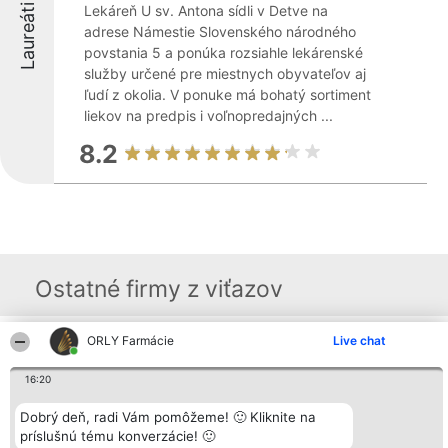
Laureáti
Lekáreň U sv. Antona sídli v Detve na
adrese Námestie Slovenského národného
povstania 5 a ponúka rozsiahle lekárenské
služby určené pre miestnych obyvateľov aj
ľudí z okolia. V ponuke má bohatý sortiment
liekov na predpis i voľnopredajných ...
8.2
Ostatné firmy z viťazov
ORLY Farmácie
Live chat
Organizátor hodnotenia
Hodnotenie
Kontakt
Bright Side Solutions sp. z o.
Laureáti
Kontakt
16:20
o. sp. k.
Lista
ul. Ruska 22
wszystkich
Wrocław 50-079
Dobrý deň, radi Vám pomôžeme! 🙂 Kliknite na
Laureatów
KRS 0000749100 | Regon
Podmienky
príslušnú tému konverzácie! 🙂
381313360 | NIP 8943132676
Obchodné