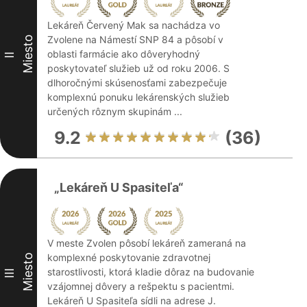
Lekáreň Červený Mak sa nachádza vo
Zvolene na Námestí SNP 84 a pôsobí v
Miesto
oblasti farmácie ako dôveryhodný
II
poskytovateľ služieb už od roku 2006. S
dlhoročnými skúsenosťami zabezpečuje
komplexnú ponuku lekárenských služieb
určených rôznym skupinám ...
9.2
(36)
„Lekáreň U Spasiteľa“
V meste Zvolen pôsobí lekáreň zameraná na
komplexné poskytovanie zdravotnej
Miesto
starostlivosti, ktorá kladie dôraz na budovanie
III
vzájomnej dôvery a rešpektu s pacientmi.
Lekáreň U Spasiteľa sídli na adrese J.