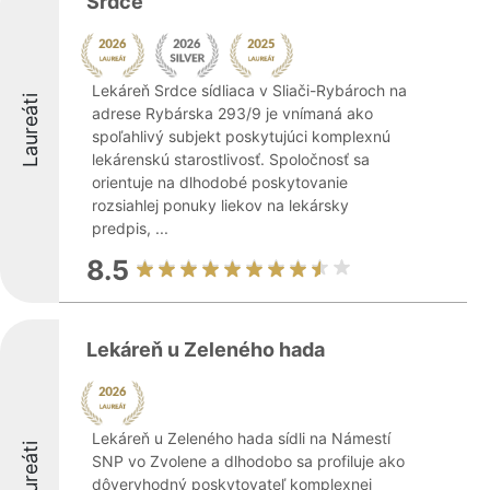
Srdce
Lekáreň Srdce sídliaca v Sliači-Rybároch na
Laureáti
adrese Rybárska 293/9 je vnímaná ako
spoľahlivý subjekt poskytujúci komplexnú
lekárenskú starostlivosť. Spoločnosť sa
orientuje na dlhodobé poskytovanie
rozsiahlej ponuky liekov na lekársky
predpis, ...
8.5
Lekáreň u Zeleného hada
Lekáreň u Zeleného hada sídli na Námestí
Laureáti
SNP vo Zvolene a dlhodobo sa profiluje ako
dôveryhodný poskytovateľ komplexnej