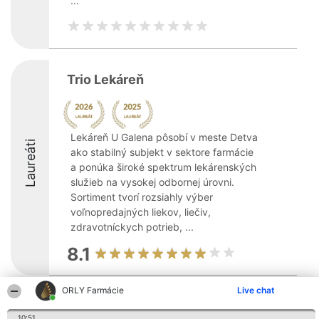
...
Trio Lekáreň
Lekáreň U Galena pôsobí v meste Detva
Laureáti
ako stabilný subjekt v sektore farmácie
a ponúka široké spektrum lekárenských
služieb na vysokej odbornej úrovni.
Sortiment tvorí rozsiahly výber
voľnopredajných liekov, liečiv,
zdravotníckych potrieb, ...
8.1
ORLY Farmácie
Live chat
Organizátor hodnotenia
Hodnotenie
Kontakt
Bright Side Solutions sp. z o.
Laureáti
Kontakt
10:51