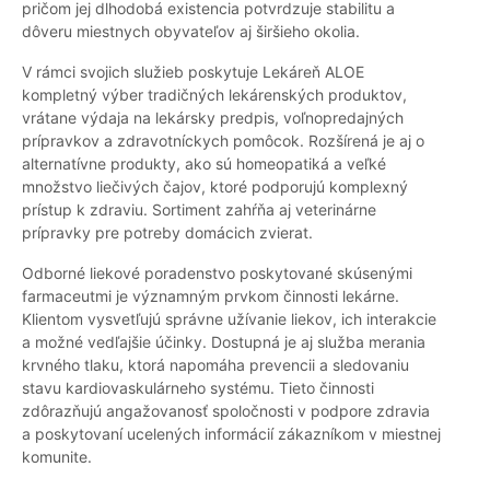
pričom jej dlhodobá existencia potvrdzuje stabilitu a
dôveru miestnych obyvateľov aj širšieho okolia.
V rámci svojich služieb poskytuje Lekáreň ALOE
kompletný výber tradičných lekárenských produktov,
vrátane výdaja na lekársky predpis, voľnopredajných
prípravkov a zdravotníckych pomôcok. Rozšírená je aj o
alternatívne produkty, ako sú homeopatiká a veľké
množstvo liečivých čajov, ktoré podporujú komplexný
prístup k zdraviu. Sortiment zahŕňa aj veterinárne
prípravky pre potreby domácich zvierat.
Odborné liekové poradenstvo poskytované skúsenými
farmaceutmi je významným prvkom činnosti lekárne.
Klientom vysvetľujú správne užívanie liekov, ich interakcie
a možné vedľajšie účinky. Dostupná je aj služba merania
krvného tlaku, ktorá napomáha prevencii a sledovaniu
stavu kardiovaskulárneho systému. Tieto činnosti
zdôrazňujú angažovanosť spoločnosti v podpore zdravia
a poskytovaní ucelených informácií zákazníkom v miestnej
komunite.