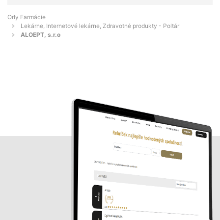
Orly Farmácie
Lekárne, Internetové lekárne, Zdravotné produkty - Poltár
ALOEPT, s.r.o