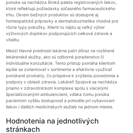
ponuke sa nachádza široká paleta registrovaných liekov,
ktoré reflektujú požiadavky súčasného farmaceutického
trhu. Okrem bežných produktov sú dostupné aj
homeopatické prípravky a dermatokozmetika vhodná pre
rôzne typy pokožky. Klienti tu nájdu aj veľký výber
výživových doplnkov podporujúcich celkové zdravie a
vitalitu.
Medzi hlavné prednosti lekárne patrí dôraz na rozšírené
lekárenské služby, ako sú odborné poradenstvo či
individuálne konzultácie. Tento prístup pomáha klientom
lepšie sa zorientovať v sortimente a efektívne využívať
ponúkané produkty, čo prispieva k zvýšeniu povedomia a
podpory v oblasti zdravia. Lekáreň Spojová sa nachádza
priamo v zdravotníckom komplexe spolu s viacerými
špecializovanými ambulanciami, vďaka čomu ponúka
pacientom vyššiu dostupnosť a pohodlie pri vybavovaní
liekov i ďalších medicínskych služieb na jednom mieste.
Hodnotenia na jednotlivých
stránkach