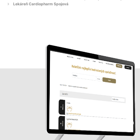
Lekáreň Cardiopharm Spojová