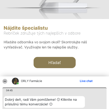
Nájdite špecialistu
Rebríček združuje tých najlepších v odbore
Hľadáte odborníka vo svojom okolí? Skontrolujte náš
vyhľadávač. Využívajte len tie najlepšie služby.
Hľadať
ORLY Farmácie
Live chat
04:45
Organizátor hodnotenia
Hodnotenie
Kontakt
Dobrý deň, radi Vám pomôžeme! 🙂 Kliknite na
Bright Side Solutions sp. z o.
Laureáti
Kontakt
príslušnú tému konverzácie! 🙂
o. sp. k.
Lista