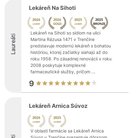
Lekáreň Na Sihoti
Lekáreň na Sihoti so sídlom na ulici
Laureáti
Martina Rázusa 1471 v Trenčíne
predstavuje modernú lekáreň s bohatou
históriou, ktorej začiatky siahajú až do
roku 1958. Po zásadnej renovácii v roku
2008 poskytuje komplexné
farmaceutické služby, pričom ...
9
Lekáreň Arnica Súvoz
V oblasti farmácie sa Lekáreň Arnica
Súvoz v Trenčíne prezentuje dôrazom